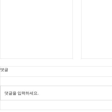
오늘의 호주 뉴스 — 2026년 8
오늘의 호주 
댓글
월 8일
월 7일
RBA 금리 결정 D-3, 호주 집값 하
다음주 RBA 
락 가속될까?
값 논쟁 가열
댓글을 입력하세요.
전면 봉쇄