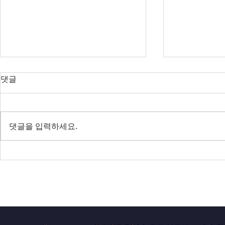
오늘의 호주 뉴스 — 2026년 8
오늘의 호주 
댓글
월 8일
월 7일
RBA 금리 결정 D-3, 호주 집값 하
다음주 RBA 
락 가속될까?
값 논쟁 가열
댓글을 입력하세요.
전면 봉쇄