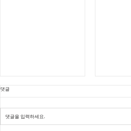
오늘의 호주 뉴스 — 2026년 8
오늘의 호주 
댓글
월 8일
월 7일
RBA 금리 결정 D-3, 호주 집값 하
다음주 RBA 
락 가속될까?
값 논쟁 가열
댓글을 입력하세요.
전면 봉쇄