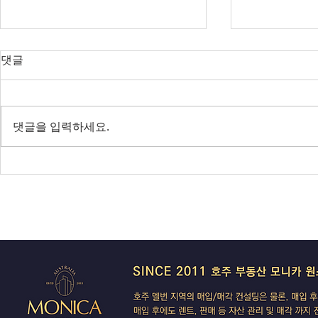
오늘의 호주 뉴스 — 2026년 8
오늘의 호주 
댓글
월 6일
월 5일
SpaceX 쇼크에 글로벌 증시 출렁
코스피 급등 
— 코스피 사이드카, 빅토리아는
지 확정 — 
댓글을 입력하세요.
IBAC 후폭풍
'극좌 테러' 