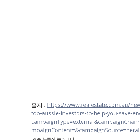
출처 : 
https://www.realestate.com.au/news
top-aussie-investors-to-help-you-save-e
campaignType=external&campaignChan
mpaignContent=&campaignSource=heral
호주 부동산 뉴스레터