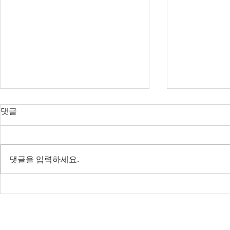
오늘의 호주 뉴스 — 2026년 8
오늘의 호주 
댓글
월 8일
월 7일
RBA 금리 결정 D-3, 호주 집값 하
다음주 RBA 
락 가속될까?
값 논쟁 가열
댓글을 입력하세요.
전면 봉쇄