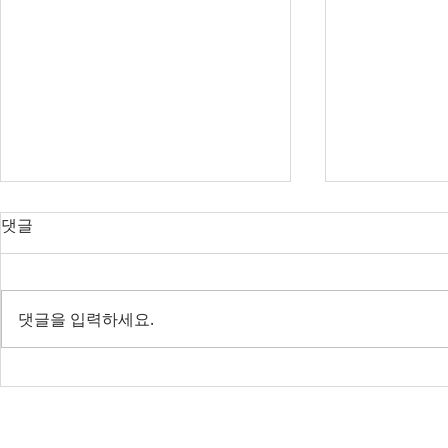
오늘의 호주 뉴스 — 2026년 8
오늘의 호주 
댓글
월 7일
월 6일
다음주 RBA 금리 결정 앞두고 집
SpaceX 쇼
값 논쟁 가열, 빅토리아 조류독감
— 코스피 사
댓글을 입력하세요.
전면 봉쇄
IBAC 후폭풍