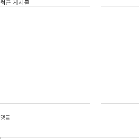
최근 게시물
오늘의 호주 뉴스 — 2026년 8
오늘의 호주 
댓글
월 7일
월 6일
다음주 RBA 금리 결정 앞두고 집
SpaceX 쇼