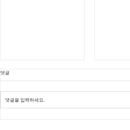
오늘의 호주 뉴스 — 2026년 8
오늘의 호주 
댓글
월 10일
월 8일
RBA 금리 발표 D-1, 집값은 이미
RBA 금리 결정
내려가는 중
락 가속될까?
댓글을 입력하세요.