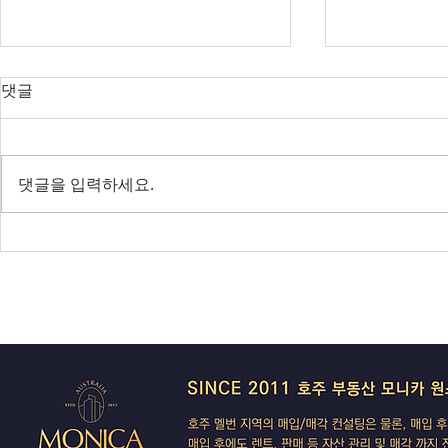
오늘의 호주 뉴스 — 2026년 8
오늘의 호주 
댓글
월 8일
월 7일
RBA 금리 결정 D-3, 호주 집값 하
다음주 RBA 
락 가속될까?
값 논쟁 가열
댓글을 입력하세요.
전면 봉쇄