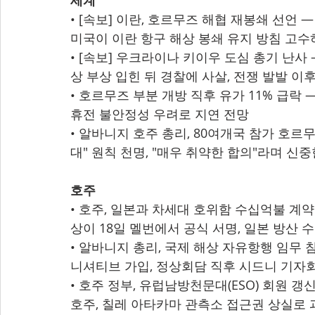
세계
• [속보] 이란, 호르무즈 해협 재봉쇄 선언 —
미국이 이란 항구 해상 봉쇄 유지 방침 고수하
• [속보] 우크라이나 키이우 도심 총기 난사 
상 부상 입힌 뒤 경찰에 사살, 전쟁 발발 이
• 호르무즈 부분 개방 직후 유가 11% 급락
휴전 불안정성 우려로 지연 전망
• 알바니지 호주 총리, 80여개국 참가 호르
대" 원칙 천명, "매우 취약한 합의"라며 신
호주
• 호주, 일본과 차세대 호위함 수십억불 계
상이 18일 멜번에서 공식 서명, 일본 방산 
• 알바니지 총리, 국제 해상 자유항행 임무 
니셔티브 가입, 정상회담 직후 시드니 기자
• 호주 정부, 유럽남방천문대(ESO) 회원 갱
호주, 칠레 아타카마 관측소 접근권 상실로 