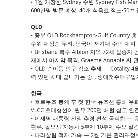
• 1월 개장한 Sydney 수변 Sydney Fish 
600만명 방문 예상, 40개 식음료 점포·50m 
QLD
• 중부 QLD Rockhampton·Gulf Country
수위 재상승 우려, 당국이 저지대 주민 대피
• Brisbane 북부 Albion 지역 72세 실종자
재에서 마지막 목격, Graeme Annable 씨
• QLD 순이동 인구 감소 추세 — Cotali
력 있던 시대 끝나가는 중", 생애첫주택구입
한국
• 호르무즈 봉쇄 후 첫 한국 유조선 홍해 우회
VLCC 초대형선이 원유 200만 배럴 싣고 안전
• 이재명 대통령 전쟁 추경 편성 공식화 —
환류, 필요시 자동차 5부제·10부제 수요 절
• 나라살림 적자 가속 — 2월 기준 관리재정수지