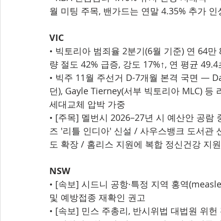
월 미팅 주목, 밴가드는 연말 4.35% 추가 인
VIC
• 빅토리아 범죄율 2분기(6월 기준) 연 64만 8
량 절도 42% 급증, 강도 17%↑, 연 평균 49
• 빅주 11월 주선거 D-7개월 본격 국면 — Dann
던), Gayle Tierney(서부 빅토리아 MLC)
세대교체 압박 가중
• [주목] 멜번시 2026–27년 시 예산안 공람
즈 '리틀 인디아' 신설 / 사우스뱅크 도서관 
도 확장 / 홈리스 지원에 복합 정신건강 지원
NSW
• [속보] 시드니 공항·특정 지역 홍역(measl
및 예방접종 재확인 권고
• [속보] 민스 주총리, 반시위법 대법원 위헌 