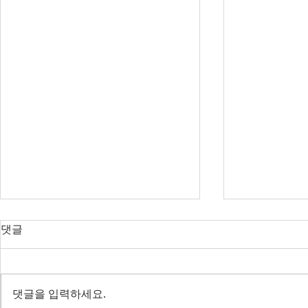
오늘의 호주 뉴스 — 2026년 8
오늘의 호주 
댓글
월 8일
월 7일
RBA 금리 결정 D-3, 호주 집값 하
다음주 RBA 
락 가속될까?
값 논쟁 가열
댓글을 입력하세요.
전면 봉쇄