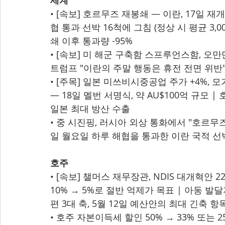
세계
• [속보] 호르무즈 재봉쇄 — 이란, 17일 재
협 통과 선박 16척에 그침 (정상 시 평균 3,0
쇄 이후 통과량 -95%
• [속보] 미 해군 구축함 스프루언스함, 오만만
트럼프 "이란의 주말 행동은 휴전 전면 위반"
• [주목] 일본 미쓰비시중공업 주가 +4%, 
— 18일 멜번 서명식, 약 AU$100억 규모 
일본 최대 방산 수출
• 중 시진핑, 러시아 외상 통화에서 "호르무
일 월요일 하루 해협을 통과한 이란 국적 선
호주
• [속보] 챌머스 재무장관, NDIS 대개혁안 2
10% → 5%로 절반 억제가 목표 | 아동 
편 3대 축, 5월 12일 예산안의 최대 긴축 항
• 호주 자본이득세 할인 50% → 33% 또는 