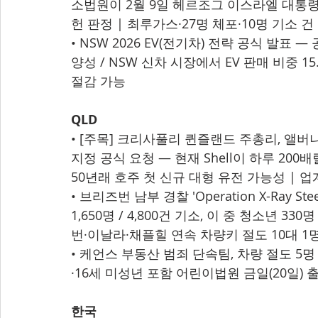
소법원이 2월 9일 헤르조그 이스라엘 대통
헌 판정 | 최루가스·27명 체포·10명 기소 
• NSW 2026 EV(전기차) 전략 공식 발표 
양성 / NSW 신차 시장에서 EV 판매 비중 15.
절감 가능
QLD
• [주목] 크리사풀리 퀸즐랜드 주총리, 앨버
지정 공식 요청 — 현재 Shell이 하루 200배
50년래 호주 첫 신규 대형 유전 가능성 | 업
• 브리즈번 남부 경찰 'Operation X-Ray S
1,650명 / 4,800건 기소, 이 중 청소년 3
번·이날라·채플힐 연속 차량키 절도 10대 1
• 케언스 부동산 범죄 단속팀, 차량 절도 5명 
·16세 미성년 포함 어린이법원 금일(20일) 
한국