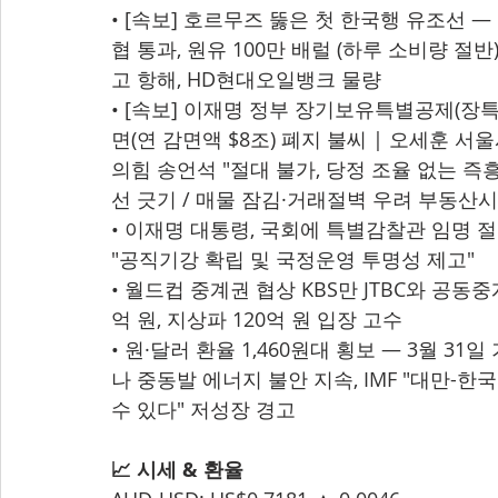
• [속보] 호르무즈 뚫은 첫 한국행 유조선 —
협 통과, 원유 100만 배럴 (하루 소비량 절반) 
고 항해, HD현대오일뱅크 물량
• [속보] 이재명 정부 장기보유특별공제(장특공
면(연 감면액 $8조) 폐지 불씨 | 오세훈 서
의힘 송언석 "절대 불가, 당정 조율 없는 즉흥
선 긋기 / 매물 잠김·거래절벽 우려 부동산
• 이재명 대통령, 국회에 특별감찰관 임명 
"공직기강 확립 및 국정운영 투명성 제고"
• 월드컵 중계권 협상 KBS만 JTBC와 공동중계 
억 원, 지상파 120억 원 입장 고수
• 원·달러 환율 1,460원대 횡보 — 3월 31일
나 중동발 에너지 불안 지속, IMF "대만-한국
수 있다" 저성장 경고
📈 시세 & 환율