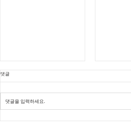
오늘의 호주 뉴스 — 2026년 8
오늘의 호주 
댓글
월 6일
월 5일
SpaceX 쇼크에 글로벌 증시 출렁
코스피 급등 
— 코스피 사이드카, 빅토리아는
지 확정 — 
댓글을 입력하세요.
IBAC 후폭풍
'극좌 테러' 