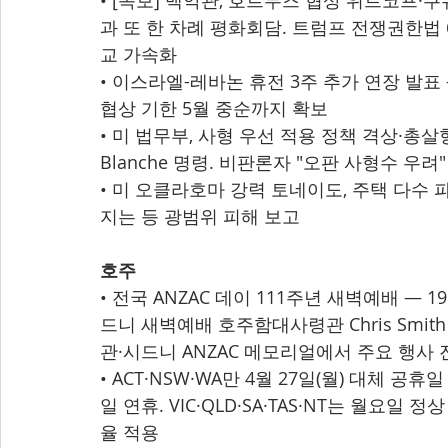
• [속보] 백악관, 호르무즈 협상 위트코프·
과 또 한 차례 평화회담. 트럼프 전쟁권한법 
교 가속화
• 이스라엘-레바논 휴전 3주 추가 연장 발표 
협상 기한 5월 중순까지 확보
• 미 법무부, 사형 우선 적용 정책 격상·총살
Blanche 명령. 비판론자 "오판 사형수 우려
• 미 오클라호마 강력 토네이도, 주택 다수
지는 등 광범위 피해 보고
호주
• 전국 ANZAC 데이 111주년 새벽예배 — 1
드니 새벽예배 호주함대사령관 Chris Smi
관·시드니 ANZAC 메모리얼에서 주요 행사 
• ACT·NSW·WA만 4월 27일(월) 대체 공휴
일 연휴. VIC·QLD·SA·TAS·NT는 월요
율 적용