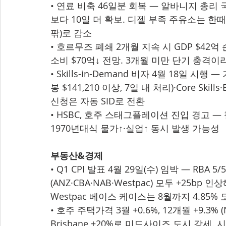
• 연료 비축 46일분 회복 — 알바니지 총리 국
보다 10일 더 확보. 디젤 부족 주유소는 한때 40
팎)로 감소
• 호르무즈 폐쇄 2개월 지속 시 GDP $42억 손
소비 $70억↓ 전망. 3개월 미만 단기 충격이라
• Skills-in-Demand 비자 4월 18일 시행 — 기
봉 $141,210 이상, 7일 내 처리)·Core Skills·
신청은 자동 SID로 전환
• HSBC, 호주 스태그플레이션 진입 경고 —
1970년대식 물가↑·실업↑ 동시 발생 가능성
부동산&경제
• Q1 CPI 발표 4월 29일(수) 임박 — RBA 
(ANZ·CBA·NAB·Westpac) 모두 +25bp 
Westpac 베이스 케이스는 8월까지 4.85%
• 호주 주택가격 3월 +0.6%, 12개월 +9.3% (
Brisbane +20%로 미드사이즈 도시 강세. 시드