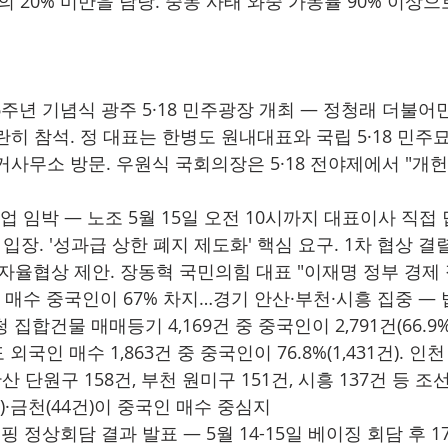
의 20% 미만을 담당. 중동 사태 와중 가동률 90% 이상으
 46주년 기념식 광주 5·18 민주광장 개최 — 정청래 더불
히 참석. 정 대표는 한병도 원내대표와 국립 5·18 민주묘
거사무소 방문. 우원식 국회의장은 5·18 전야제에서 "개
업 임박 — 노조 5월 15일 오전 10시까지 대표이사 직접 
 입장. '성과급 상한 폐지 제도화' 핵심 요구. 1차 협상 결
 자율협상 제안. 장동혁 국민의힘 대표 "이재명 정부 경제 
산 매수 중국인이 67% 차지…경기 안산·부천·시흥 집중 —
 집합건물 매매등기 4,169건 중 중국인이 2,791건(66.9%)
외국인 매수 1,863건 중 중국인이 76.8%(1,431건). 인
산 단원구 158건, 부천 원미구 151건, 시흥 137건 등 
건)·금천(44건)이 중국인 매수 중심지
핑 정상회담 결과 발표 — 5월 14-15일 베이징 회담 후 1