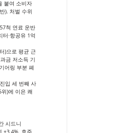
찰을 붙여 소비자
반). 처벌 수위
 57척 연료 운반
리터·항공유 1억 
부터)으로 평균 근
e 부과금 저소득 기
 기어링 부분 폐
 진입 세 번째 사
5위)에 이은 쾌
월간 시드니 
 +3.4%. 호주 