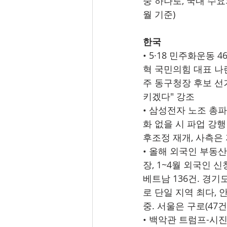
중 하나로, 국내 수요
월 기준)
한국
• 5·18 민주화운동
혁 국민의힘 대표 나란
주 동구청장 후보 선
키겠다" 강조
• 삼성전자 노조 총파
화 없을 시 파업 강행
후조정 재개, 사측은
• 올해 외국인 부동
장, 1~4월 외국인 신청
베트남 136건. 경기도 
로 단일 지역 최다, 안
중. 서울은 구로(47
• 백악관 트럼프-시진