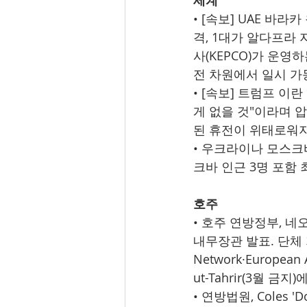
세계
• [속보] UAE 바라
격, 1대가 알다프라
사(KEPCO)가 운영
전 차원에서 일시 가동
• [속보] 트럼프 이
게 없을 것"이라며 압
된 휴전이 위태로워지
• 우크라이나 모스크
크바 인근 3명 포함 
호주
• 호주 연방정부, 네오나
내무장관 발표. 단체 가입
Network·European 
ut-Tahrir(3월 금
• 연방법원, Coles