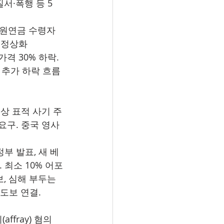
서·폭행 등 5
지원연금 수령자 
 정상화
가격 30% 하락. 
서 추가 하락 흐름
대상 표적 사기 주
요구. 중국 영사
정부 발표, 새 베
 최소 10% 어포
, 심해 부두는 
도보 연결. 
ffray) 혐의 