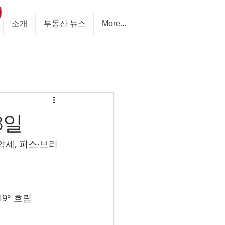
소개
부동산 뉴스
More...
8일
약세, 퍼스·브리
-19° 흐림