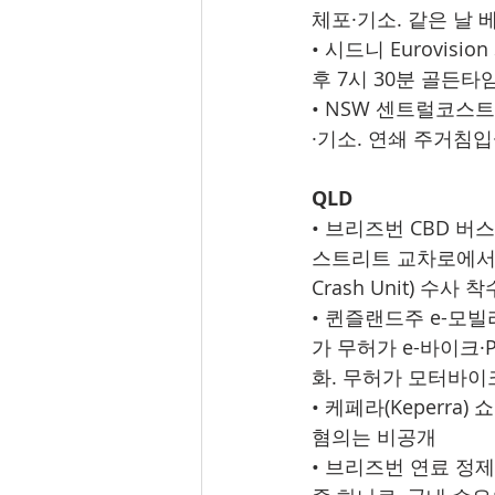
체포·기소. 같은 날 베
• 시드니 Eurovis
후 7시 30분 골든
• NSW 센트럴코스트 청
·기소. 연쇄 주거침
QLD
• 브리즈번 CBD 버
스트리트 교차로에서 발
Crash Unit) 수
• 퀸즐랜드주 e-모빌
가 무허가 e-바이크·
화. 무허가 모터바이크
• 케페라(Keperra
혐의는 비공개
• 브리즈번 연료 정제소