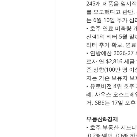
245개 제품을 일시적
를 오도했다고 판단. 
는 6월 10일 추가 심리
• 호주 연료 비축량 개
선·41억 리터 5월 
리터 추가 확보. 연료
• 연방예산 2026-2
로자 연 $2,816 세금
준 상향(100만 명 
지는 기존 보유자 보호(g
• 유로비전 4위 호주
례. 사우스 오스트레일리
거. SBS는 17일 오
부동산&경제
• 호주 부동산 시드니·
-0.2%·멜번 -0.6% 