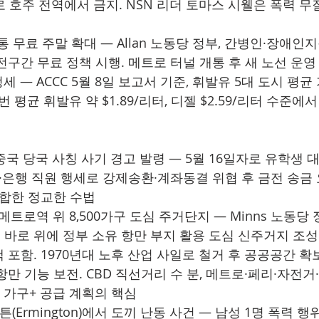
 호주 전역에서 금지. NSN 리더 토마스 시웰은 폭력 무질
 무료 주말 확대 — Allan 노동당 정부, 간병인·장애인
전구간 무료 정책 시행. 메트로 터널 개통 후 새 노선 운영
세 — ACCC 5월 8일 보고서 기준, 휘발유 5대 도시 평균 
번 평균 휘발유 약 $1.89/리터, 디젤 $2.59/리터 수준에
 중국 당국 사칭 사기 경고 발령 — 5월 16일자로 유학생 
·은행 직원 행세로 강제송환·계좌동결 위협 후 금전 송금 
결합한 정교한 수법
st 메트로역 위 8,500가구 도심 주거단지 — Minns 노동당 
바로 위에 정부 소유 항만 부지 활용 도심 신주거지 조성.
포함. 1970년대 노후 산업 사일로 철거 후 공공공간 확보
만 기능 보전. CBD 직선거리 수 분, 메트로·페리·자전거·
만 가구+ 공급 계획의 핵심
튼(Ermington)에서 도끼 난동 사건 — 남성 1명 폭력 행위(a