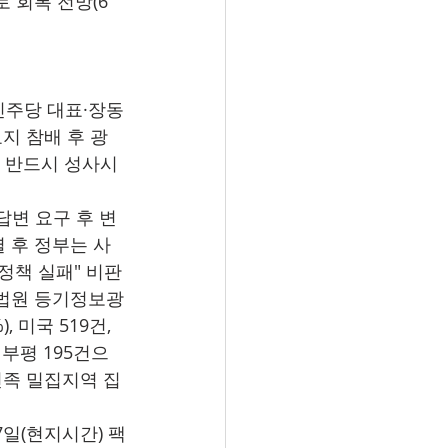
로 회복 전망(6
어민주당 대표·장동
지 참배 후 광
헌 반드시 성사시
답변 요구 후 변
렬 후 정부는 사
정책 실패" 비판
 법원 등기정보광
, 미국 519건, 
천 부평 195건으
조선족 밀집지역 집
7일(현지시간) 팩