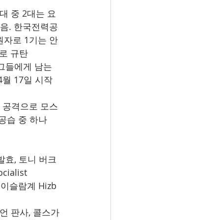
3대 중 2대는 요
없음. 한국전력공
 원자로 1기는 안
"로 규탄
 그들에게 남는 
월 17일 시작
론 공격으로 모스
 공습 중 하나
 발효, 토니 버크 
alist 
함. 이슬람계 Hizb 
이언 판사, 콜스가 