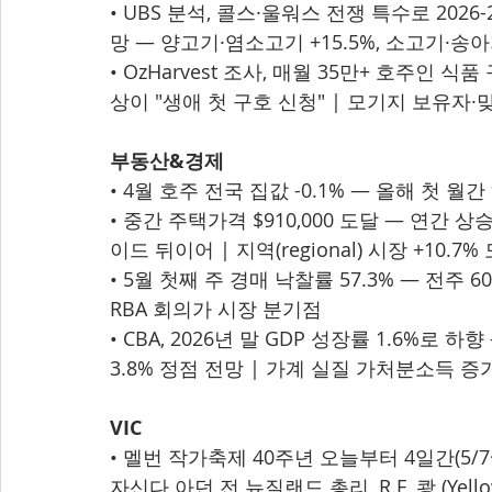
• UBS 분석, 콜스·울워스 전쟁 특수로 2026
망 — 양고기·염소고기 +15.5%, 소고기·송아지
• OzHarvest 조사, 매월 35만+ 호주인 식
상이 "생애 첫 구호 신청" | 모기지 보유자
부동산&경제
• 4월 호주 전국 집값 -0.1% — 올해 첫 월간
• 중간 주택가격 $910,000 도달 — 연간 
이드 뒤이어 | 지역(regional) 시장 +10.
• 5월 첫째 주 경매 낙찰률 57.3% — 전주 60
RBA 회의가 시장 분기점
• CBA, 2026년 말 GDP 성장률 1.6%로 
3.8% 정점 전망 | 가계 실질 가처분소득 
VIC
• 멜번 작가축제 40주년 오늘부터 4일간(5/7~5/10
자신다 아던 전 뉴질랜드 총리, R.F. 쾅 (Yell