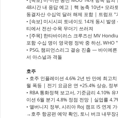
• [속보] 미·이란 종전 MOU 14개 항목 합
48시간 내 응답 예고 | 핵 농축 10년+ 모라
동결자산 수십억 달러 해제 포함 | 트럼프 "
• [속보] 미시시피 토네이도 14개 동시 발생 
티에서 전선·수목 무더기 쓰러져
• [주목] 한타바이러스 크루즈선 MV Hond
포함 수십 명이 영국령 정박 중 하선, WHO
• PSG, 챔피언스리그 결승 진출 — 바이에른
서 아스널과 격돌
호주
• 호주 인플레이션 4.6% 2년 반 만에 최고치 —
월 폭등 | 전기 요금은 연 +25.4% 상승, 
• RBA 통화정책 보고서, 기준금리 4.10%
이션 6월 분기 4.8% 정점 전망 | 실업률 4.
• 앨버니지 정부, 시리아 Roj 캠프 IS 연계
→호주 항공편 예약 확인, 토니 버크 내무장