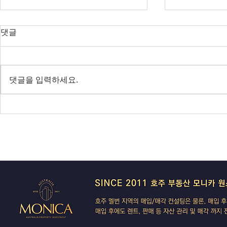
오늘의 호주 뉴스 — 2026년 8
오늘의 호주 
댓글
월 8일
월 7일
RBA 금리 결정 D-3, 호주 집값 하
다음주 RBA 
락 가속될까?
값 논쟁 가열
댓글을 입력하세요.
전면 봉쇄