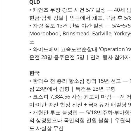
QLD
• 케언즈 무장 강도 사건 5/7 발생 — 40세 남
현금·담배 강탈 | 인근에서 체포, 구금 후 5
• 차량 절도 13건 단일 야간 발생 — 5/4~5/5 새
Mooroobool, Brinsmead, Earlville, Yorke
포
• 와이드베이 고속도로순찰대 'Operation Yanke
운전 28명·음주운전 5명 | 연례 행사 참가
한국
• 한덕수 전 총리 항소심 징역 15년 선고 — 
심 23년에서 감형 | 특검은 23년 구형
• 코스피 7,384.56 사상 최고치 마감 — 전 거
미·이란 종전 협상 진전 + 국제유가 배럴당 
• 개헌안 투표 불성립 — 5/18민주화·부마항
의 상정됐으나 국민의힘 전원 불참 | 우원식 
도 사실상 무산