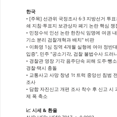
한국
• [주목] 선관위 국정조사 6·3 지방선거 투표용
쇄 지침·투표지 보관상자 폐기 논란 핵심 쟁
• 민정수석 인선 논란 한찬식 임명에 여권 내 반
기소 분리 검찰개혁과 배치" 비판
• 이화영 1심 징역 4개월 실형에 여야 정반대 
입증", 민주 "공소기각, 검찰 불법수사 드러나
• 경찰관 영장 기각 음주단속 피해 도주·뺑소니
경찰·택시 충돌
• 교통사고 사망 창녕 1t 트럭 중앙선 침범 전신
조사
• 담합 자진신고 개편 조사 착수 후 신고 시 과
제 폭 축소
📈 시세 & 환율