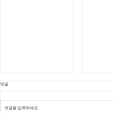
오늘의 호주 뉴스 — 2026년 8
오늘의 호주 
댓글
월 7일
월 6일
다음주 RBA 금리 결정 앞두고 집
SpaceX 쇼
값 논쟁 가열, 빅토리아 조류독감
— 코스피 사
댓글을 입력하세요.
전면 봉쇄
IBAC 후폭풍