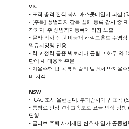
VIC
• 표적 총격 전직 복서 애스콧베일서 피살 (6/
• [주목] 성범죄자 감독 실패 등록·감시 중 재
작까지, 주 성범죄자등록제 허점 노출
• 몰카 의사 신원 비공개 해럴드홀트 수영장 모녀
밀유지명령 인용
• 학교 정학 급증 빅토리아 공립교 하루 약 150
단에 새 대응책 주문
• 자율주행 법 공백 테슬라 멜번서 반자율주행
비 지적
NSW
• ICAC 조사 울런공대, 부패감시기구 표적 (
• 통행료 인상 7개 고속도로 요금 인상 강행 (6
단행
• 글리브 주택 사기재판 변호사 일가 공동범행 