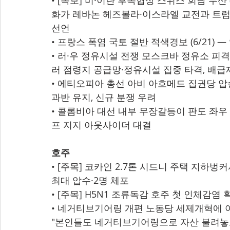
• [속보] 미·이란 후속협상 스위스 회담 무산 
화가 레바논 헤즈볼라·이스라엘 교전과 트럼
선언
• 프랑스 폭염 국토 절반 적색경보 (6/21)
• 러·우 정유시설 전쟁 모스크바 정유소 피격·
러 점령지 공급망·정유시설 집중 타격, 배급
• 에티오피아 총선 아비 아흐메드 집권당 압승 
과반 유지, 신규 분쟁 우려
• 콜롬비아 대선 내부 무장갈등이 판도 좌우 (
프 지지 아웃사이더 대결
호주
• [주목] 코카인 2.7톤 시드니 주택 지하벙커서
최대 압수·2명 체포
• [주목] H5N1 조류독감 호주 첫 인체감염 확
• 네거티브기어링 개편 노동당 세제개혁에 야당 
"본인들도 네거티브기어링으로 자산 불려놓고 