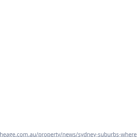
theage.com.au/property/news/sydney-suburbs-where