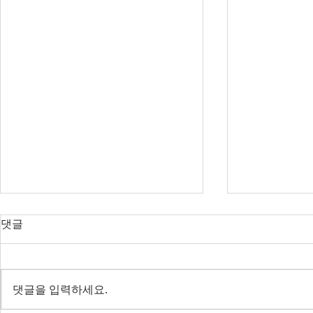
오늘의 호주 뉴스 — 2026년 8
오늘의 호주 
댓글
월 8일
월 7일
RBA 금리 결정 D-3, 호주 집값 하
다음주 RBA 
락 가속될까?
값 논쟁 가열
댓글을 입력하세요.
전면 봉쇄