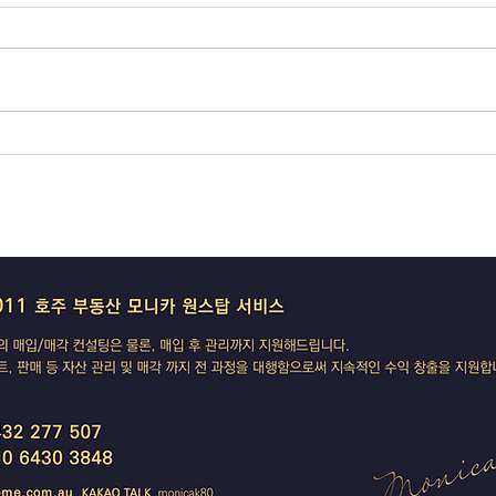
코스피 급등 출발·검찰 수사권 폐
RBA
지 확정 — 멜번 방산업체 방화는
서울은
'극좌 테러' 수사