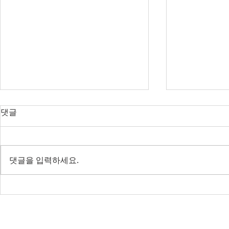
오늘의 호주 뉴스 — 2026년 8
오늘의 호주 
댓글
월 8일
월 7일
RBA 금리 결정 D-3, 호주 집값 하
다음주 RBA 
락 가속될까?
값 논쟁 가열
댓글을 입력하세요.
전면 봉쇄