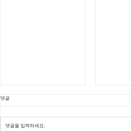
오늘의 호주 뉴스 — 2026년 8
오늘의 호주 
댓글
월 6일
월 5일
SpaceX 쇼크에 글로벌 증시 출렁
코스피 급등 
— 코스피 사이드카, 빅토리아는
지 확정 — 
댓글을 입력하세요.
IBAC 후폭풍
'극좌 테러' 