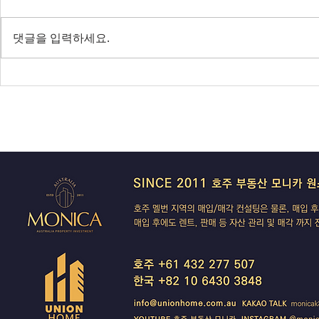
다음주 RBA 금리 결정 앞두고 집
SpaceX 쇼
값 논쟁 가열, 빅토리아 조류독감
— 코스피 사
댓글을 입력하세요.
전면 봉쇄
IBAC 후폭풍