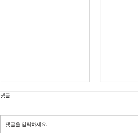
오늘의 호주 뉴스 — 2026년 8
오늘의 호주 
댓글
월 8일
월 7일
RBA 금리 결정 D-3, 호주 집값 하
다음주 RBA 
락 가속될까?
값 논쟁 가열
댓글을 입력하세요.
전면 봉쇄