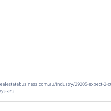
ealestatebusiness.com.au/industry/29205-expect-2-c
ays-anz