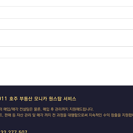
오늘의 호주 뉴스 — 2026년 8
오늘의
월 7일
월 6
다음주 RBA 금리 결정 앞두고 집
Spa
값 논쟁 가열, 빅토리아 조류독감
— 코
전면 봉쇄
IBA