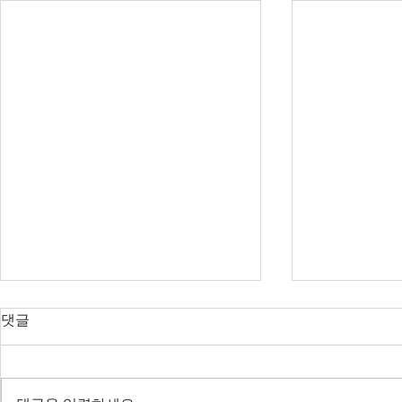
오늘의 호주 뉴스 — 2026년 8
오늘의 호주 
댓글
월 7일
월 6일
다음주 RBA 금리 결정 앞두고 집
SpaceX 쇼
값 논쟁 가열, 빅토리아 조류독감
— 코스피 사