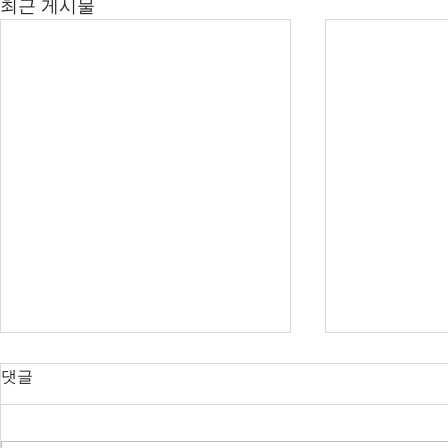
최근 게시물
오늘의 호주 뉴스 — 2026년 8
오늘의 호주 
댓글
월 8일
월 7일
RBA 금리 결정 D-3, 호주 집값 하
다음주 RBA 