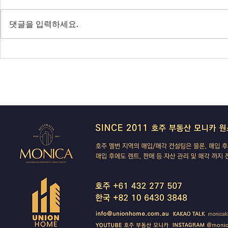
다음주 RBA 금리 결정 앞두고 집
SpaceX 쇼
값 논쟁 가열, 빅토리아 조류독감
— 코스피 사
댓글을 입력하세요.
전면 봉쇄
IBAC 후폭풍