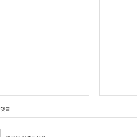
오늘의 호주 뉴스 — 2026년 8
오늘의 호주 
댓글
월 7일
월 6일
다음주 RBA 금리 결정 앞두고 집
SpaceX 쇼
값 논쟁 가열, 빅토리아 조류독감
— 코스피 사