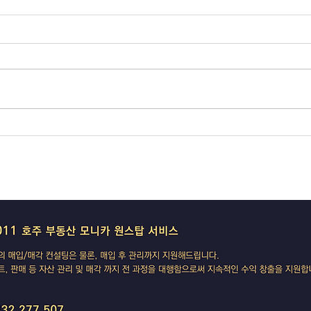
오늘의 호주 뉴스 — 2026년 8
오늘의
월 5일
월 4
코스피 급등 출발·검찰 수사권 폐
RBA
지 확정 — 멜번 방산업체 방화는
서울은
'극좌 테러' 수사